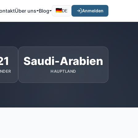
ontakt
Über uns
Blog
Anmelden
DE
21
Saudi-Arabien
ÄNDER
HAUPTLAND