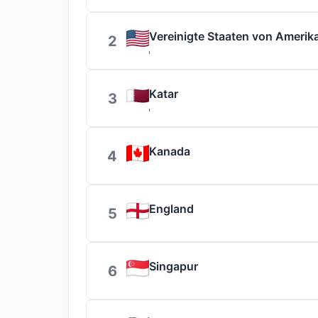
Vereinigte Staaten von Amerik
2
Katar
3
Kanada
4
England
5
Singapur
6