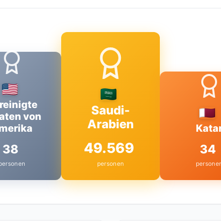
reinigte
Saudi-
aten von
Arabien
merika
Kata
49.569
38
34
personen
personen
persone