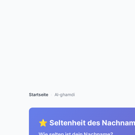
Startseite
Al-ghamdi
⭐ Seltenheit des Nachna
Wie selten ist dein Nachname?