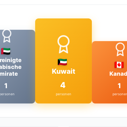
reinigte
abische
Kuwait
mirate
Kana
4
1
1
personen
personen
persone