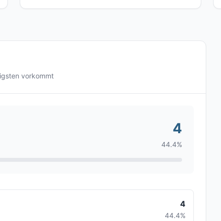
figsten vorkommt
4
44.4%
4
44.4%