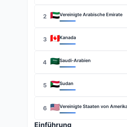
Vereinigte Arabische Emirate
2
Kanada
3
Saudi-Arabien
4
Sudan
5
Vereinigte Staaten von Amerik
6
Einführung