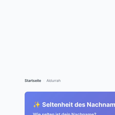
Startseite
Aldurrah
✨ Seltenheit des Nachna
Wie selten ist dein Nachname?