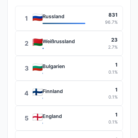
831
Russland
1
96.7%
23
Weißrussland
2
2.7%
1
Bulgarien
3
0.1%
1
Finnland
4
0.1%
1
England
5
0.1%