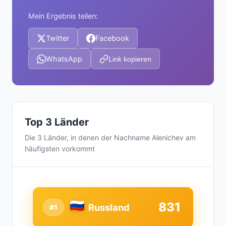
Mein Ergebnis teilen:
Twitter
Facebook
WhatsApp
Link kopieren
Top 3 Länder
Die 3 Länder, in denen der Nachname Alenichev am
häufigsten vorkommt
831
Russland
#1