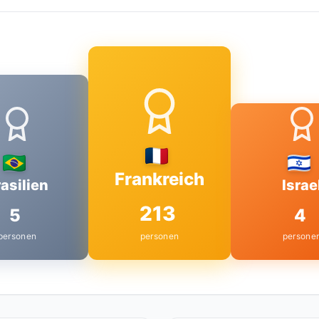
Frankreich
asilien
Israe
213
5
4
personen
personen
persone