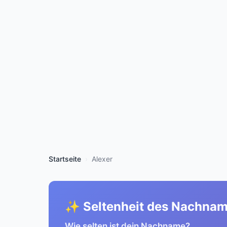
Startseite
Alexer
✨ Seltenheit des Nachna
Wie selten ist dein Nachname?