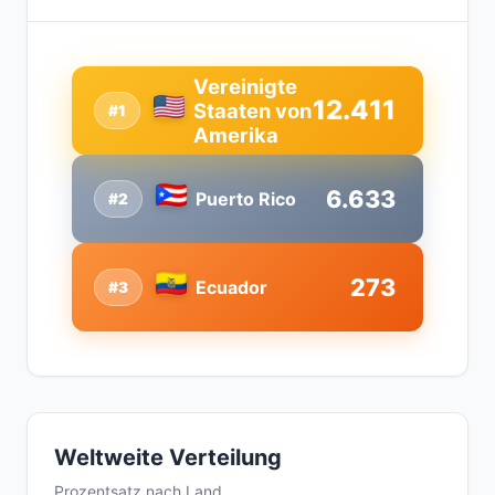
Vereinigte
12.411
Staaten von
#1
Amerika
6.633
Puerto Rico
#2
273
Ecuador
#3
Weltweite Verteilung
Prozentsatz nach Land