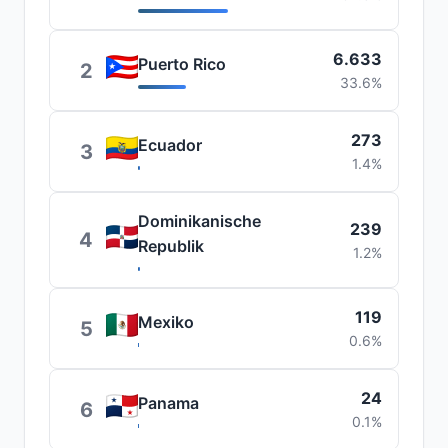
6.633
Puerto Rico
2
33.6%
273
Ecuador
3
1.4%
Dominikanische
239
4
Republik
1.2%
119
Mexiko
5
0.6%
24
Panama
6
0.1%