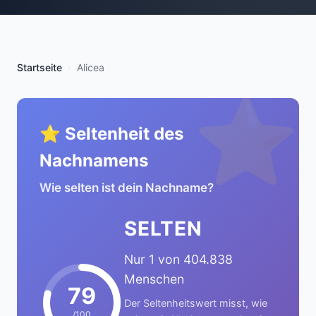
Startseite
Alicea
⭐
⭐ Seltenheit des
Nachnamens
Wie selten ist dein Nachname?
SELTEN
Nur 1 von 404.838
Menschen
79
Der Seltenheitswert misst, wie
/100