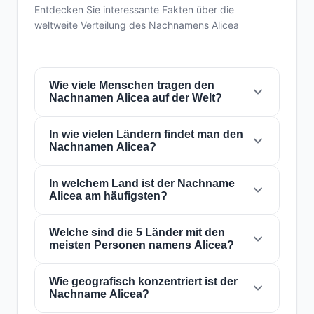
Entdecken Sie interessante Fakten über die
weltweite Verteilung des Nachnamens Alicea
Wie viele Menschen tragen den
Nachnamen Alicea auf der Welt?
In wie vielen Ländern findet man den
Derzeit gibt es weltweit etwa
19.761 Personen
Nachnamen Alicea?
mit dem Nachnamen
Alicea
. Das bedeutet,
dass etwa 1 von
404,838 Personen
auf der
Welt diesen Nachnamen trägt. Er ist in
In welchem Land ist der Nachname
30
Der Nachname
Alicea
ist in
30 Ländern
auf
Alicea am häufigsten?
Ländern
präsent, was seine globale
der ganzen Welt präsent. Dies klassifiziert ihn
Verbreitung widerspiegelt.
als einen Nachnamen mit
lokal
Reichweite.
Seine Präsenz in mehreren Ländern weist auf
Welche sind die 5 Länder mit den
Der Nachname
Alicea
ist am häufigsten in
meisten Personen namens Alicea?
historische Migrations- und
Vereinigte Staaten von Amerika
, wo ihn etwa
Familiendispersionsmuster über die
12.411 Personen
tragen. Dies entspricht
Jahrhunderte hin.
62.8%
Wie geografisch konzentriert ist der
der weltweiten Gesamtzahl der
Die 5 Länder mit der höchsten Anzahl von
Nachname Alicea?
Personen mit diesem Nachnamen. Die hohe
Personen mit dem Nachnamen
Alicea
sind:
1.
Konzentration in diesem Land kann auf seinen