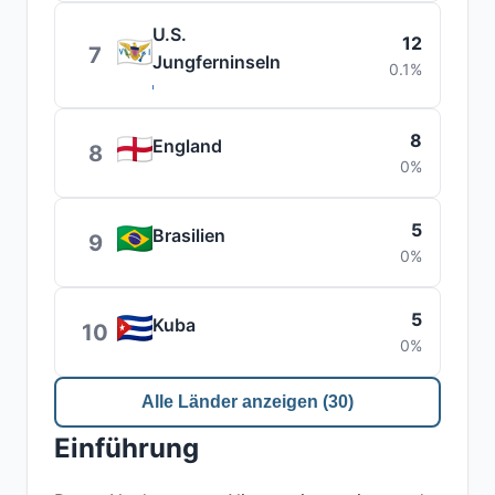
U.S.
12
7
Jungferninseln
0.1%
8
England
8
0%
5
Brasilien
9
0%
5
Kuba
10
0%
Alle Länder anzeigen (30)
Einführung