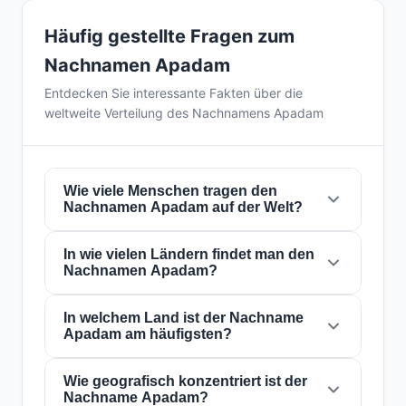
Häufig gestellte Fragen zum
Nachnamen Apadam
Entdecken Sie interessante Fakten über die
weltweite Verteilung des Nachnamens Apadam
Wie viele Menschen tragen den
Nachnamen Apadam auf der Welt?
In wie vielen Ländern findet man den
Derzeit gibt es weltweit etwa
3 Personen
mit
Nachnamen Apadam?
dem Nachnamen
Apadam
. Das bedeutet,
dass etwa 1 von
2,666,666,667 Personen
auf
der Welt diesen Nachnamen trägt. Er ist in
In welchem Land ist der Nachname
3
Der Nachname
Apadam
ist in
3 Ländern
auf
Apadam am häufigsten?
Ländern
präsent, was seine globale
der ganzen Welt präsent. Dies klassifiziert ihn
Verbreitung widerspiegelt.
als einen Nachnamen mit
lokal
Reichweite.
Seine Präsenz in mehreren Ländern weist auf
Wie geografisch konzentriert ist der
Der Nachname
Apadam
ist am häufigsten in
Nachname Apadam?
historische Migrations- und
Kamerun
, wo ihn etwa
1 Personen
tragen.