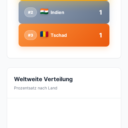
1
Indien
#2
1
Tschad
#3
Weltweite Verteilung
Prozentsatz nach Land