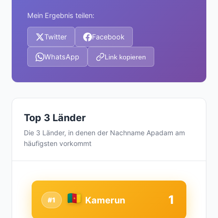
Mein Ergebnis teilen:
Twitter
Facebook
WhatsApp
Link kopieren
Top 3 Länder
Die 3 Länder, in denen der Nachname Apadam am
häufigsten vorkommt
1
Kamerun
#1