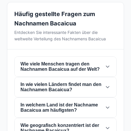
Häufig gestellte Fragen zum
Nachnamen Bacaicua
Entdecken Sie interessante Fakten über die
weltweite Verteilung des Nachnamens Bacaicua
Wie viele Menschen tragen den
Nachnamen Bacaicua auf der Welt?
In wie vielen Ländern findet man den
Derzeit gibt es weltweit etwa
24 Personen
mit
Nachnamen Bacaicua?
dem Nachnamen
Bacaicua
. Das bedeutet,
dass etwa 1 von
333,333,333 Personen
auf
der Welt diesen Nachnamen trägt. Er ist in
In welchem Land ist der Nachname
2
Der Nachname
Bacaicua
ist in
2 Ländern
auf
Bacaicua am häufigsten?
Ländern
präsent, was seine globale
der ganzen Welt präsent. Dies klassifiziert ihn
Verbreitung widerspiegelt.
als einen Nachnamen mit
lokal
Reichweite.
Seine Präsenz in mehreren Ländern weist auf
Wie geografisch konzentriert ist der
Der Nachname
Bacaicua
ist am häufigsten in
Nachname Bacaicua?