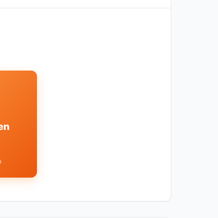
ien
n