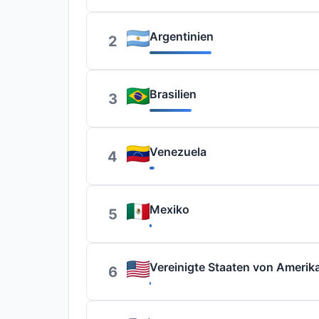
Argentinien
2
Brasilien
3
Venezuela
4
Mexiko
5
Vereinigte Staaten von Amerik
6