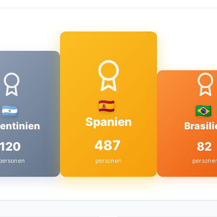
Spanien
entinien
Brasil
487
120
82
personen
personen
persone