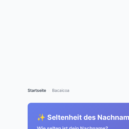
Startseite
Bacaicoa
✨ Seltenheit des Nachna
Wie selten ist dein Nachname?