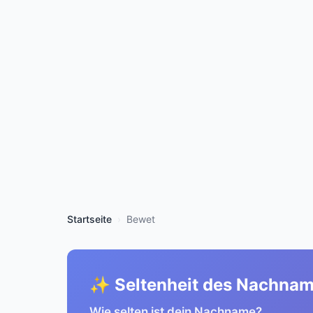
Startseite
Bewet
✨ Seltenheit des Nachna
Wie selten ist dein Nachname?