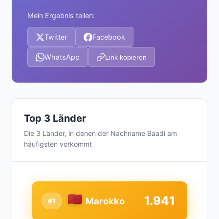
Mein Ergebnis teilen:
Twitter
Facebook
WhatsApp
Link kopieren
Top 3 Länder
Die 3 Länder, in denen der Nachname Baadi am
häufigsten vorkommt
1.941
Marokko
#1