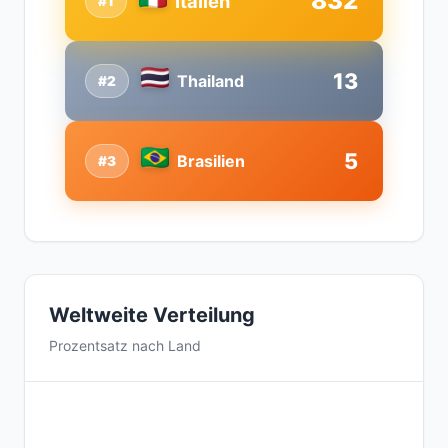
832
Italien
#1
13
Thailand
#2
5
Brasilien
#3
Weltweite Verteilung
Prozentsatz nach Land