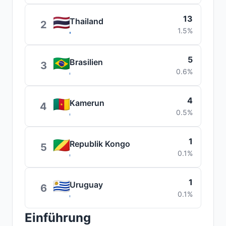
13
Thailand
2
1.5%
5
Brasilien
3
0.6%
4
Kamerun
4
0.5%
1
Republik Kongo
5
0.1%
1
Uruguay
6
0.1%
Einführung