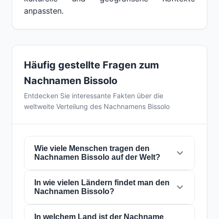
anpassten.
Häufig gestellte Fragen zum
Nachnamen Bissolo
Entdecken Sie interessante Fakten über die
weltweite Verteilung des Nachnamens Bissolo
Wie viele Menschen tragen den
Nachnamen Bissolo auf der Welt?
In wie vielen Ländern findet man den
Derzeit gibt es weltweit etwa
856 Personen
Nachnamen Bissolo?
mit dem Nachnamen
Bissolo
. Das bedeutet,
dass etwa 1 von
9,345,794 Personen
auf der
Welt diesen Nachnamen trägt. Er ist in
In welchem Land ist der Nachname
6
Der Nachname
Bissolo
ist in
6 Ländern
auf