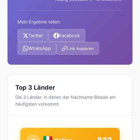
Mein Ergebnis teilen:
Twitter
Facebook
WhatsApp
Link kopieren
Top 3 Länder
Die 3 Länder, in denen der Nachname Bissolo am
häufigsten vorkommt