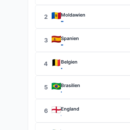
Moldawien
2
Spanien
3
Belgien
4
Brasilien
5
England
6