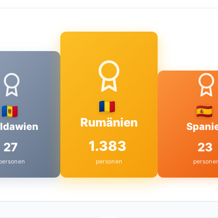
Rumänien
ldawien
Spani
1.383
27
23
personen
personen
persone