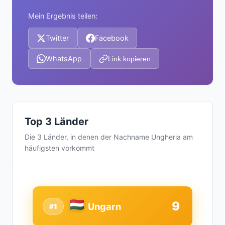
Mein Ergebnis teilen:
Twitter
Facebook
WhatsApp
Link kopieren
Top 3 Länder
Die 3 Länder, in denen der Nachname Ungheria am
häufigsten vorkommt
9
Ungarn
#1