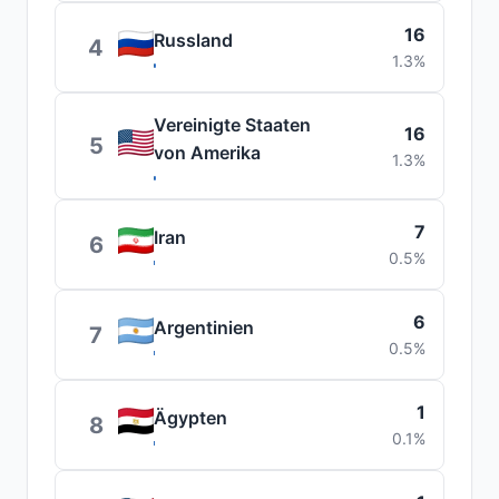
16
Russland
4
1.3%
Vereinigte Staaten
16
5
von Amerika
1.3%
7
Iran
6
0.5%
6
Argentinien
7
0.5%
1
Ägypten
8
0.1%