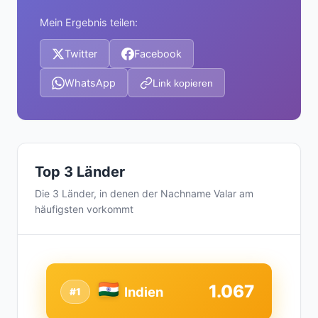
Mein Ergebnis teilen:
Twitter
Facebook
WhatsApp
Link kopieren
Top 3 Länder
Die 3 Länder, in denen der Nachname Valar am
häufigsten vorkommt
1.067
Indien
#1