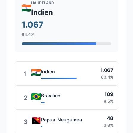
HAUPTLAND
Indien
1.067
83.4%
1.067
Indien
1
83.4%
109
Brasilien
2
8.5%
48
Papua-Neuguinea
3
3.8%