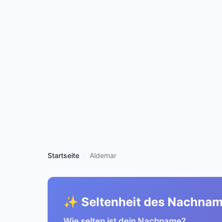
Startseite
Aldemar
✨ Seltenheit des Nachna
Wie selten ist dein Nachname?