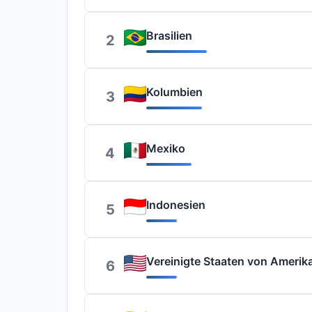
Brasilien
2
Kolumbien
3
Mexiko
4
Indonesien
5
Vereinigte Staaten von Amerik
6