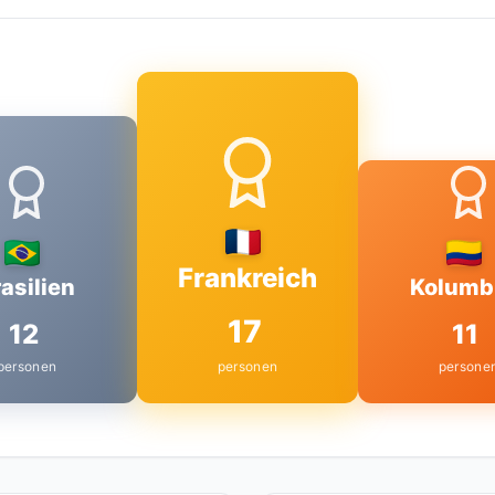
Frankreich
asilien
Kolumb
17
12
11
personen
personen
persone