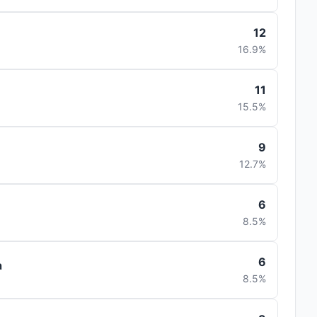
12
16.9%
11
15.5%
9
12.7%
6
8.5%
6
a
8.5%