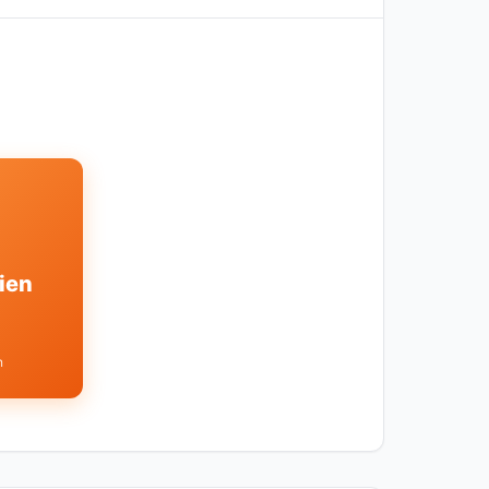
ien
n