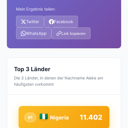
Mein Ergebnis teilen:
Twitter
Facebook
WhatsApp
Link kopieren
Top 3 Länder
Die 3 Länder, in denen der Nachname Aleke am
häufigsten vorkommt
11.402
Nigeria
#1