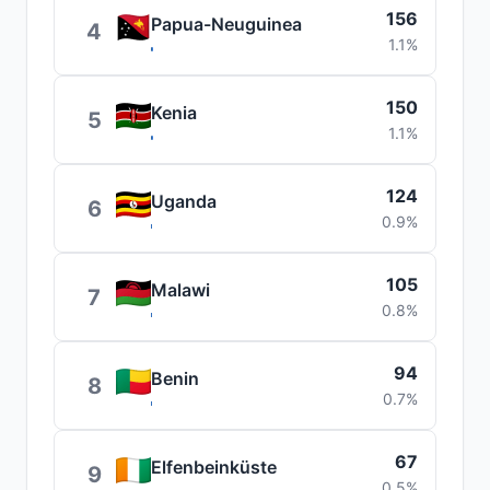
156
Papua-Neuguinea
4
1.1%
150
Kenia
5
1.1%
124
Uganda
6
0.9%
105
Malawi
7
0.8%
94
Benin
8
0.7%
67
Elfenbeinküste
9
0.5%