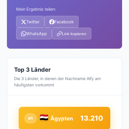
Mein Ergebnis teilen:
Twitter
Facebook
WhatsApp
Link kopieren
Top 3 Länder
Die 3 Länder, in denen der Nachname Alfy am
häufigsten vorkommt
13.210
Ägypten
#1