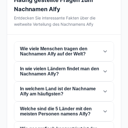
Häufig gestellte Fragen zum
Nachnamen Alfy
Entdecken Sie interessante Fakten über die
weltweite Verteilung des Nachnamens Alfy
Wie viele Menschen tragen den
Nachnamen Alfy auf der Welt?
In wie vielen Ländern findet man den
Derzeit gibt es weltweit etwa
13.975
Nachnamen Alfy?
Personen
mit dem Nachnamen
Alfy
. Das
bedeutet, dass etwa 1 von
572,451 Personen
auf der Welt diesen Nachnamen trägt. Er ist in
In welchem Land ist der Nachname
Der Nachname
Alfy
ist in
28 Ländern
auf der
Alfy am häufigsten?
28 Ländern
präsent, was seine globale
ganzen Welt präsent. Dies klassifiziert ihn als
Verbreitung widerspiegelt.
einen Nachnamen mit
lokal
Reichweite. Seine
Präsenz in mehreren Ländern weist auf
Welche sind die 5 Länder mit den
Der Nachname
Alfy
ist am häufigsten in
meisten Personen namens Alfy?
historische Migrations- und
Ägypten
, wo ihn etwa
13.210 Personen
Familiendispersionsmuster über die
tragen. Dies entspricht
94.5%
der weltweiten