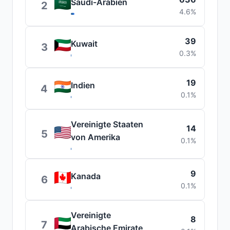
Saudi-Arabien
2
4.6%
39
Kuwait
3
0.3%
19
Indien
4
0.1%
Vereinigte Staaten
14
5
von Amerika
0.1%
9
Kanada
6
0.1%
Vereinigte
8
7
Arabische Emirate