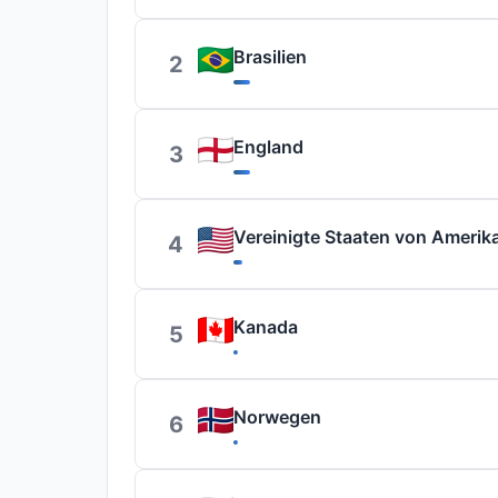
Brasilien
2
England
3
Vereinigte Staaten von Amerik
4
Kanada
5
Norwegen
6