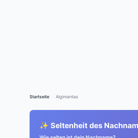
Startseite
Algimantas
✨ Seltenheit des Nachna
Wie selten ist dein Nachname?