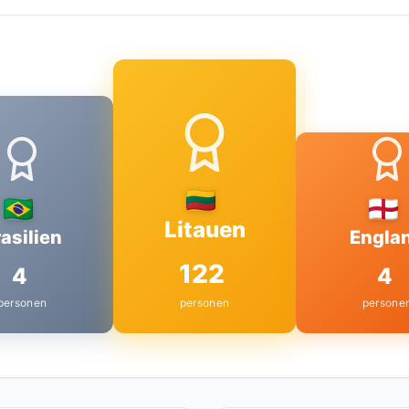
Litauen
asilien
Engla
122
4
4
personen
personen
persone