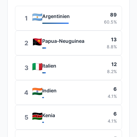
89
Argentinien
1
60.5%
13
Papua-Neuguinea
2
8.8%
12
Italien
3
8.2%
6
Indien
4
4.1%
6
Kenia
5
4.1%