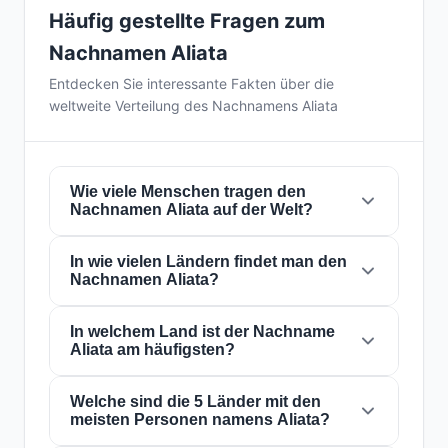
Häufig gestellte Fragen zum
Nachnamen Aliata
Entdecken Sie interessante Fakten über die
weltweite Verteilung des Nachnamens Aliata
Wie viele Menschen tragen den
Nachnamen Aliata auf der Welt?
In wie vielen Ländern findet man den
Derzeit gibt es weltweit etwa
147 Personen
Nachnamen Aliata?
mit dem Nachnamen
Aliata
. Das bedeutet,
dass etwa 1 von
54,421,769 Personen
auf der
Welt diesen Nachnamen trägt. Er ist in
In welchem Land ist der Nachname
13
Der Nachname
Aliata
ist in
13 Ländern
auf der
Aliata am häufigsten?
Ländern
präsent, was seine globale
ganzen Welt präsent. Dies klassifiziert ihn als
Verbreitung widerspiegelt.
einen Nachnamen mit
lokal
Reichweite. Seine
Präsenz in mehreren Ländern weist auf
Welche sind die 5 Länder mit den
Der Nachname
Aliata
ist am häufigsten in
meisten Personen namens Aliata?
historische Migrations- und
Argentinien
, wo ihn etwa
89 Personen
Familiendispersionsmuster über die