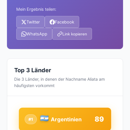
Mein Ergebnis teilen:
Twitter
Facebook
WhatsApp
Link kopieren
Top 3 Länder
Die 3 Länder, in denen der Nachname Aliata am
häufigsten vorkommt
89
Argentinien
#1