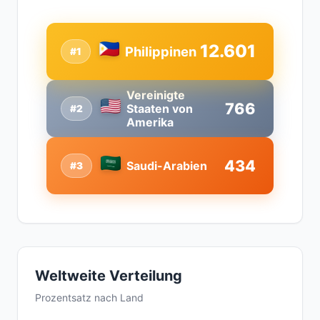
12.601
Philippinen
#1
Vereinigte
766
Staaten von
#2
Amerika
434
Saudi-Arabien
#3
Weltweite Verteilung
Prozentsatz nach Land