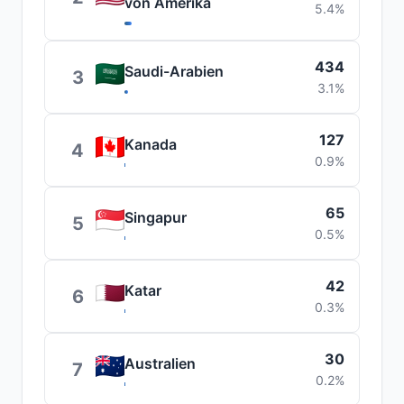
von Amerika
5.4%
434
Saudi-Arabien
3
3.1%
127
Kanada
4
0.9%
65
Singapur
5
0.5%
42
Katar
6
0.3%
30
Australien
7
0.2%