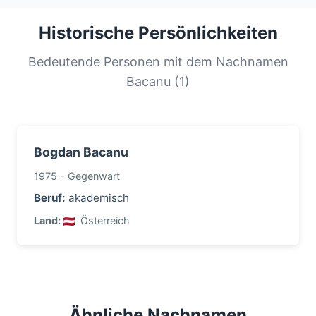
Die häufigsten Nachnamen werden von einem
großen Teil der Bevölkerung geteilt. Diese
Historische Persönlichkeiten
Verteilung hilft uns, die Ursprünge und
Migrationsgeschichte von Familien mit diesem
Bedeutende Personen mit dem Nachnamen
Nachnamen zu verstehen.
Bacanu (1)
Bogdan Bacanu
1975 - Gegenwart
Beruf:
akademisch
Land:
Österreich
Ähnliche Nachnamen