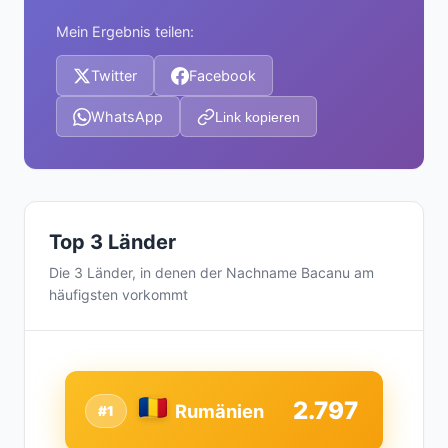
Mein Ergebnis teilen:
Twitter
Facebook
WhatsApp
Link kopieren
Top 3 Länder
Die 3 Länder, in denen der Nachname Bacanu am
häufigsten vorkommt
2.797
Rumänien
#1