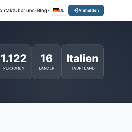
ontakt
Über uns
Blog
Anmelden
DE
1.122
16
Italien
PERSONEN
LÄNDER
HAUPTLAND