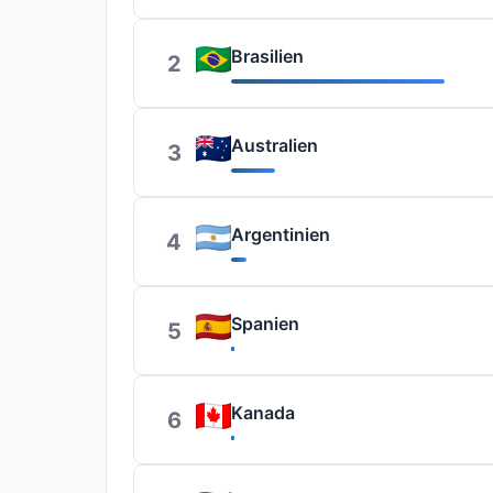
Brasilien
2
Australien
3
Argentinien
4
Spanien
5
Kanada
6