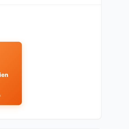
ien
n