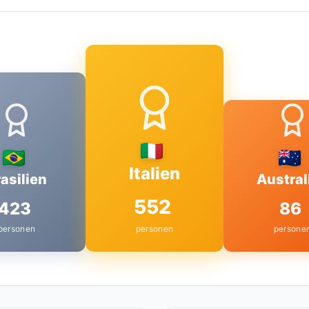
Italien
asilien
Austral
552
423
86
personen
personen
persone