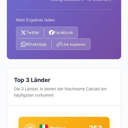
Mein Ergebnis teilen:
Twitter
Facebook
WhatsApp
Link kopieren
Top 3 Länder
Die 3 Länder, in denen der Nachname Calciati am
häufigsten vorkommt