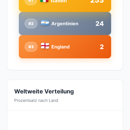
253
Italien
#1
24
Argentinien
#2
2
England
#3
Weltweite Verteilung
Prozentsatz nach Land