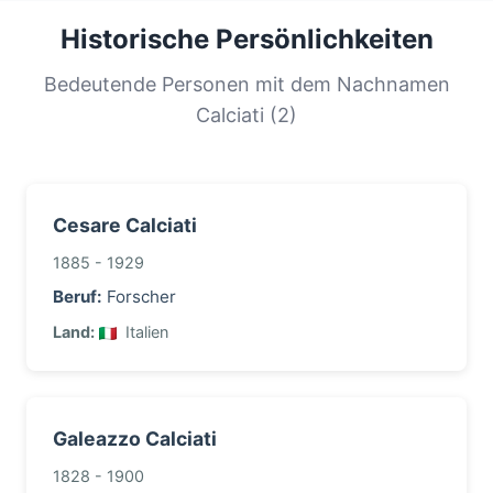
großen Teil der Bevölkerung geteilt. Diese
Historische Persönlichkeiten
Verteilung hilft uns, die Ursprünge und
Migrationsgeschichte von Familien mit diesem
Bedeutende Personen mit dem Nachnamen
Nachnamen zu verstehen.
Calciati (2)
Cesare Calciati
1885 - 1929
Beruf:
Forscher
Land:
Italien
Galeazzo Calciati
1828 - 1900