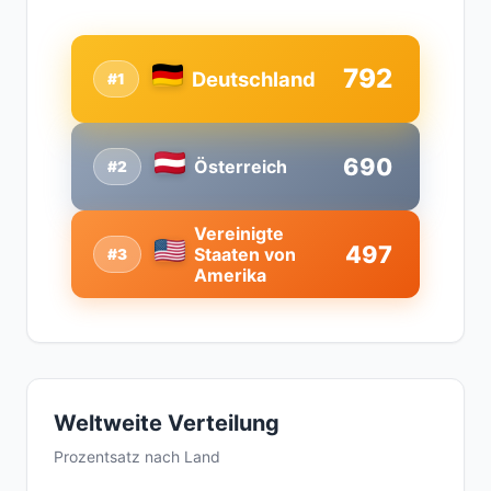
792
Deutschland
#1
690
Österreich
#2
Vereinigte
497
Staaten von
#3
Amerika
Weltweite Verteilung
Prozentsatz nach Land