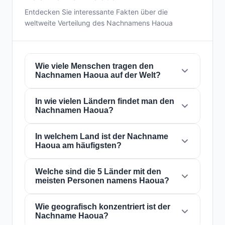
Entdecken Sie interessante Fakten über die
weltweite Verteilung des Nachnamens Haoua
Wie viele Menschen tragen den
Nachnamen Haoua auf der Welt?
In wie vielen Ländern findet man den
Derzeit gibt es weltweit etwa
123.403
Nachnamen Haoua?
Personen
mit dem Nachnamen
Haoua
. Das
bedeutet, dass etwa 1 von
64,828 Personen
auf der Welt diesen Nachnamen trägt. Er ist in
In welchem Land ist der Nachname
Der Nachname
Haoua
ist in
21 Ländern
auf
Haoua am häufigsten?
21 Ländern
präsent, was seine globale
der ganzen Welt präsent. Dies klassifiziert ihn
Verbreitung widerspiegelt.
als einen Nachnamen mit
lokal
Reichweite.
Seine Präsenz in mehreren Ländern weist auf
Welche sind die 5 Länder mit den
Der Nachname
Haoua
ist am häufigsten in
meisten Personen namens Haoua?
historische Migrations- und
Tschad
, wo ihn etwa
97.138 Personen
tragen.
Familiendispersionsmuster über die
Dies entspricht
78.7%
der weltweiten
Jahrhunderte hin.
Gesamtzahl der Personen mit diesem
Wie geografisch konzentriert ist der
Die 5 Länder mit der höchsten Anzahl von
Nachname Haoua?
Nachnamen. Die hohe Konzentration in diesem
Personen mit dem Nachnamen
Haoua
sind:
1.