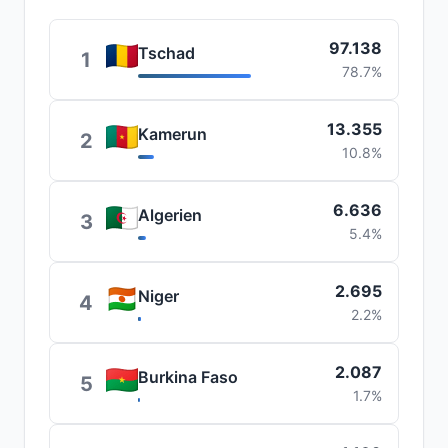
97.138
Tschad
1
78.7%
13.355
Kamerun
2
10.8%
6.636
Algerien
3
5.4%
2.695
Niger
4
2.2%
2.087
Burkina Faso
5
1.7%