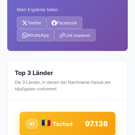
Mein Ergebnis teilen:
Twitter
Facebook
WhatsApp
Link kopieren
Top 3 Länder
Die 3 Länder, in denen der Nachname Haoua am
häufigsten vorkommt
97.138
Tschad
#1