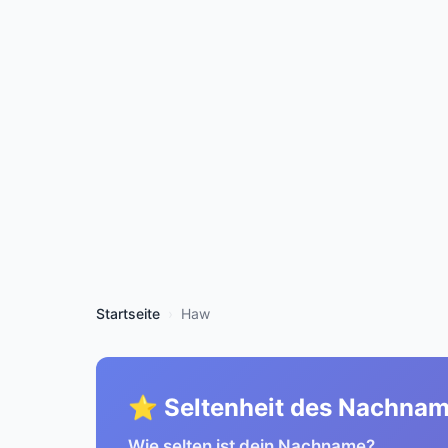
Startseite
Haw
⭐ Seltenheit des Nachna
Wie selten ist dein Nachname?