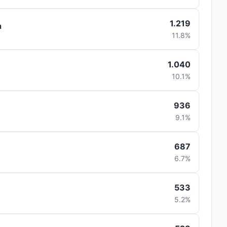
1.219
a
11.8%
1.040
10.1%
936
9.1%
687
6.7%
533
5.2%