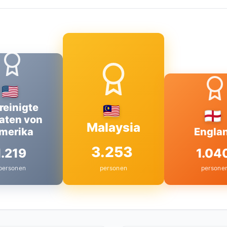
reinigte
aten von
Malaysia
merika
Engla
3.253
1.219
1.04
personen
personen
persone