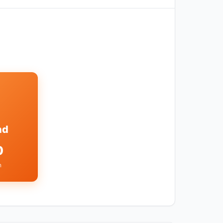
nd
0
n