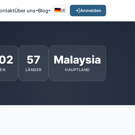
ontakt
Über uns
Blog
Anmelden
DE
302
57
Malaysia
EN
LÄNDER
HAUPTLAND