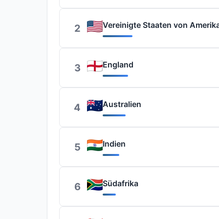
Vereinigte Staaten von Amerik
2
England
3
Australien
4
Indien
5
Südafrika
6