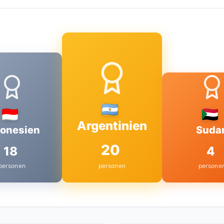
Argentinien
donesien
Suda
20
18
4
personen
personen
persone