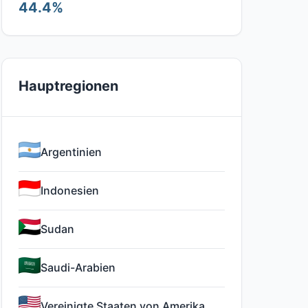
44.4%
Hauptregionen
Argentinien
Indonesien
Sudan
Saudi-Arabien
Vereinigte Staaten von Amerika