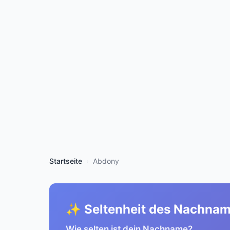
Startseite
Abdony
✨ Seltenheit des Nachna
Wie selten ist dein Nachname?