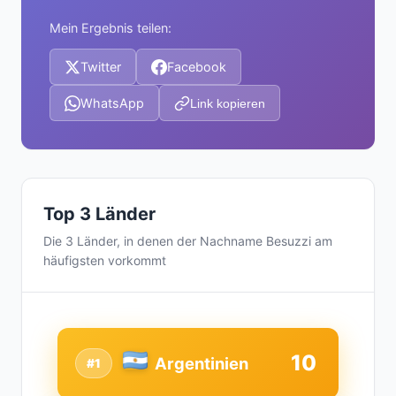
Mein Ergebnis teilen:
Twitter
Facebook
WhatsApp
Link kopieren
Top 3 Länder
Die 3 Länder, in denen der Nachname Besuzzi am
häufigsten vorkommt
10
Argentinien
#1