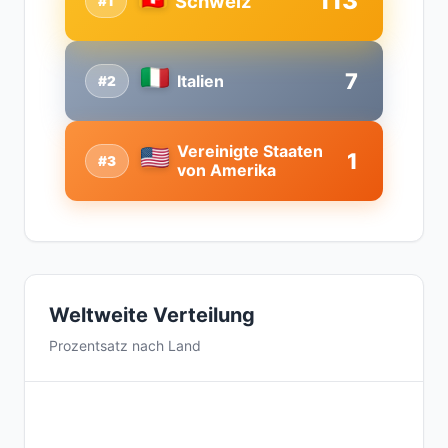
113
Schweiz
#1
7
Italien
#2
Vereinigte Staaten
1
#3
von Amerika
Weltweite Verteilung
Prozentsatz nach Land