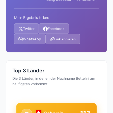
Mein Ergebnis teilen:
Twitter
Facebook
WhatsApp
Link kopieren
Top 3 Länder
Die 3 Länder, in denen der Nachname Bettelini am
häufigsten vorkommt