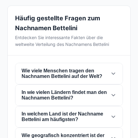
Häufig gestellte Fragen zum
Nachnamen Bettelini
Entdecken Sie interessante Fakten über die
weltweite Verteilung des Nachnamens Bettelini
Wie viele Menschen tragen den
Nachnamen Bettelini auf der Welt?
In wie vielen Ländern findet man den
Derzeit gibt es weltweit etwa
121 Personen
Nachnamen Bettelini?
mit dem Nachnamen
Bettelini
. Das bedeutet,
dass etwa 1 von
66,115,702 Personen
auf der
Welt diesen Nachnamen trägt. Er ist in
In welchem Land ist der Nachname
3
Der Nachname
Bettelini
ist in
3 Ländern
auf
Bettelini am häufigsten?
Ländern
präsent, was seine globale
der ganzen Welt präsent. Dies klassifiziert ihn
Verbreitung widerspiegelt.
als einen Nachnamen mit
lokal
Reichweite.
Seine Präsenz in mehreren Ländern weist auf
Wie geografisch konzentriert ist der
Der Nachname
Bettelini
ist am häufigsten in