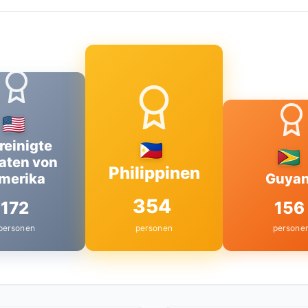
reinigte
aten von
Philippinen
merika
Guya
354
172
156
personen
personen
persone