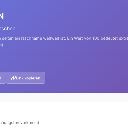
N
enschen
e selten ein Nachname weltweit ist. Ein Wert von 100 bedeutet ext
n).
p
Link kopieren
 häufigsten vorkommt