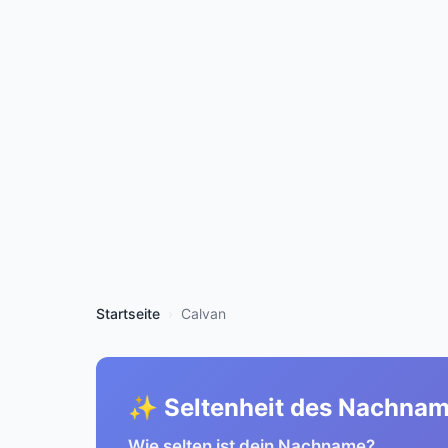
Startseite
Calvan
✨ Seltenheit des Nachna
Wie selten ist dein Nachname?