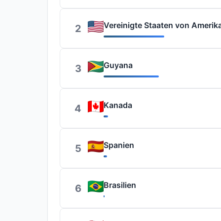
Vereinigte Staaten von Amerik
2
Guyana
3
Kanada
4
Spanien
5
Brasilien
6