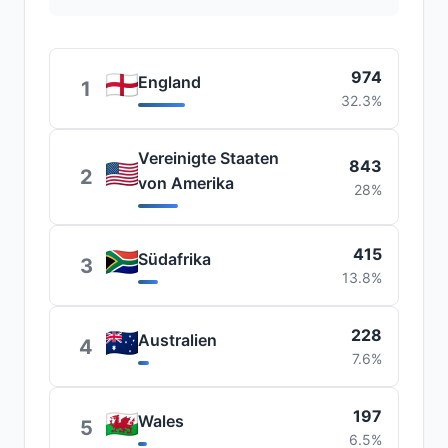
974
England
1
32.3%
Vereinigte Staaten
843
2
von Amerika
28%
415
Südafrika
3
13.8%
228
Australien
4
7.6%
197
Wales
5
6.5%