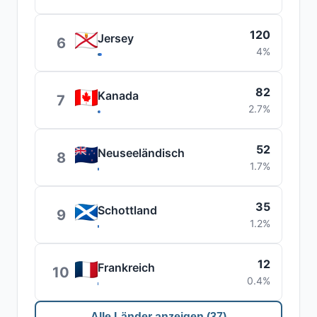
120
Jersey
6
4%
82
Kanada
7
2.7%
52
Neuseeländisch
8
1.7%
35
Schottland
9
1.2%
12
Frankreich
10
0.4%
Alle Länder anzeigen (37)