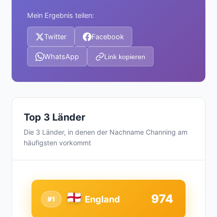
Mein Ergebnis teilen:
Twitter
Facebook
WhatsApp
Link kopieren
Top 3 Länder
Die 3 Länder, in denen der Nachname Channing am
häufigsten vorkommt
974
England
#1