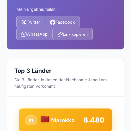
Mein Ergebnis teilen:
Twitter
Facebook
WhatsApp
Link kopieren
Top 3 Länder
Die 3 Länder, in denen der Nachname Janati am
häufigsten vorkommt
8.480
Marokko
#1