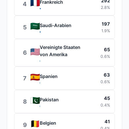
292
Frankreich
4
2.8%
197
Saudi-Arabien
5
1.9%
Vereinigte Staaten
65
6
von Amerika
0.6%
63
Spanien
7
0.6%
45
Pakistan
8
0.4%
41
Belgien
9
0.4%