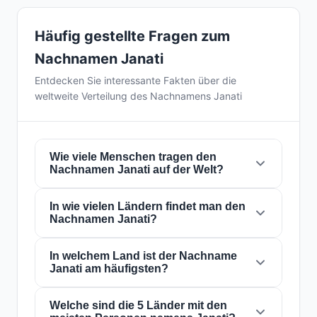
Häufig gestellte Fragen zum
Nachnamen Janati
Entdecken Sie interessante Fakten über die
weltweite Verteilung des Nachnamens Janati
Wie viele Menschen tragen den
Nachnamen Janati auf der Welt?
In wie vielen Ländern findet man den
Derzeit gibt es weltweit etwa
10.555
Nachnamen Janati?
Personen
mit dem Nachnamen
Janati
. Das
bedeutet, dass etwa 1 von
757,935 Personen
auf der Welt diesen Nachnamen trägt. Er ist in
In welchem Land ist der Nachname
Der Nachname
Janati
ist in
37 Ländern
auf
Janati am häufigsten?
37 Ländern
präsent, was seine globale
der ganzen Welt präsent. Dies klassifiziert ihn
Verbreitung widerspiegelt.
als einen Nachnamen mit
lokal
Reichweite.
Seine Präsenz in mehreren Ländern weist auf
Welche sind die 5 Länder mit den
Der Nachname
Janati
ist am häufigsten in