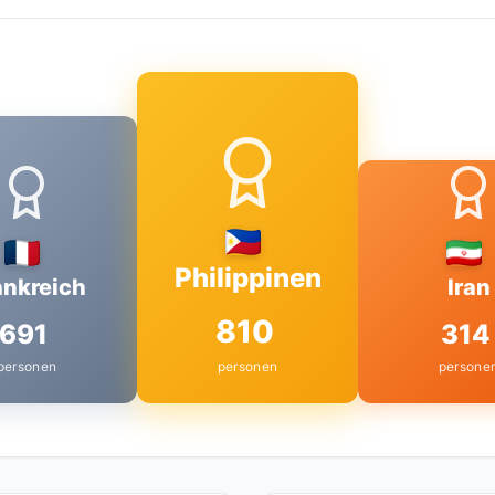
Philippinen
ankreich
Iran
810
691
314
personen
personen
persone