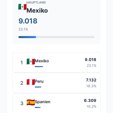
HAUPTLAND
Mexiko
9.018
23.1%
9.018
Mexiko
1
23.1%
7.132
Peru
2
18.3%
6.309
Spanien
3
16.2%