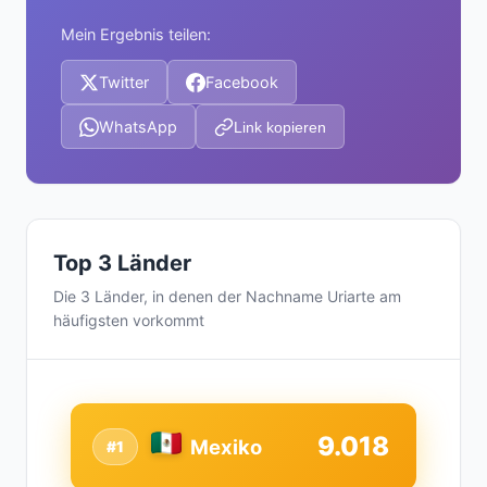
Mein Ergebnis teilen:
Twitter
Facebook
WhatsApp
Link kopieren
Top 3 Länder
Die 3 Länder, in denen der Nachname Uriarte am
häufigsten vorkommt
9.018
Mexiko
#1