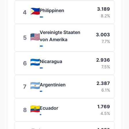
3.189
Philippinen
4
8.2%
Vereinigte Staaten
3.003
5
von Amerika
7.7%
2.936
Nicaragua
6
7.5%
2.387
Argentinien
7
6.1%
1.769
Ecuador
8
4.5%