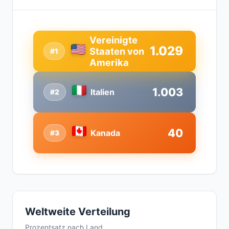
Vereinigte
1.029
Staaten von
#1
Amerika
1.003
Italien
#2
40
Kanada
#3
Weltweite Verteilung
Prozentsatz nach Land