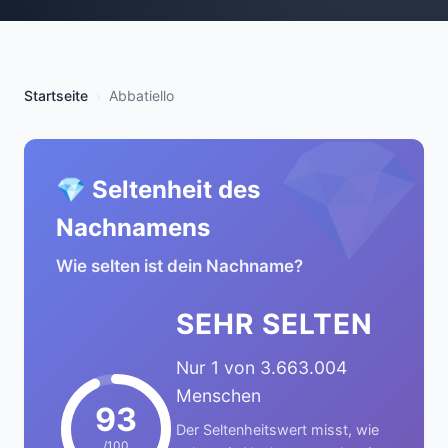
Startseite
Abbatiello
💎
💎 Seltenheit des
Nachnamens
Wie selten ist dein Nachname?
SEHR SELTEN
Nur 1 von 3.663.004
Menschen
93
Der Seltenheitswert misst, wie
/100