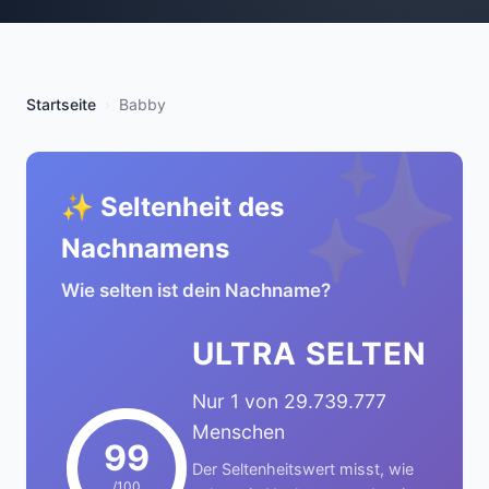
Startseite
Babby
✨
✨ Seltenheit des
Nachnamens
Wie selten ist dein Nachname?
ULTRA SELTEN
Nur 1 von 29.739.777
Menschen
99
Der Seltenheitswert misst, wie
/100