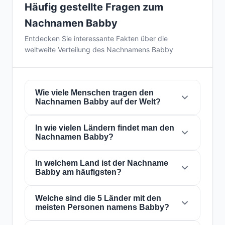
Häufig gestellte Fragen zum
Nachnamen Babby
Entdecken Sie interessante Fakten über die
weltweite Verteilung des Nachnamens Babby
Wie viele Menschen tragen den
Nachnamen Babby auf der Welt?
In wie vielen Ländern findet man den
Derzeit gibt es weltweit etwa
269 Personen
Nachnamen Babby?
mit dem Nachnamen
Babby
. Das bedeutet,
dass etwa 1 von
29,739,777 Personen
auf der
Welt diesen Nachnamen trägt. Er ist in
In welchem Land ist der Nachname
32
Der Nachname
Babby
ist in
32 Ländern
auf
Babby am häufigsten?
Ländern
präsent, was seine globale
der ganzen Welt präsent. Dies klassifiziert ihn
Verbreitung widerspiegelt.
als einen Nachnamen mit
lokal
Reichweite.
Seine Präsenz in mehreren Ländern weist auf
Welche sind die 5 Länder mit den
Der Nachname
Babby
ist am häufigsten in
meisten Personen namens Babby?
historische Migrations- und
Vereinigte Staaten von Amerika
, wo ihn etwa
Familiendispersionsmuster über die
163 Personen
tragen. Dies entspricht
60.6%