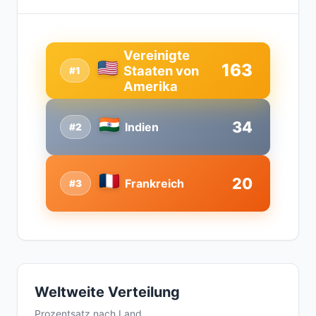
Vereinigte
163
Staaten von
#1
Amerika
34
Indien
#2
20
Frankreich
#3
Weltweite Verteilung
Prozentsatz nach Land