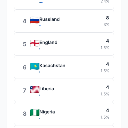
7.4%
8
Russland
4
3%
4
England
5
1.5%
4
Kasachstan
6
1.5%
4
Liberia
7
1.5%
4
Nigeria
8
1.5%