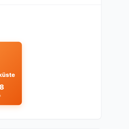
küste
38
n