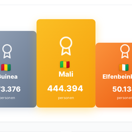
Mali
Guinea
Elfenbein
444.394
73.376
50.1
personen
personen
persone