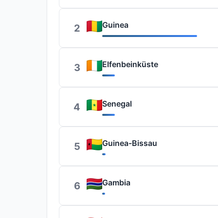
Guinea
2
Elfenbeinküste
3
Senegal
4
Guinea-Bissau
5
Gambia
6