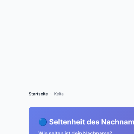
Startseite
Keita
🔵 Seltenheit des Nachna
Wie selten ist dein Nachname?