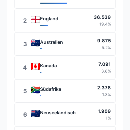
36.539
England
2
19.4%
9.875
Australien
3
5.2%
7.091
Kanada
4
3.8%
2.378
Südafrika
5
1.3%
1.909
Neuseeländisch
6
1%