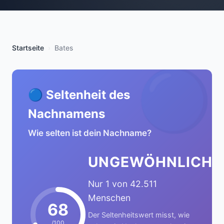
Startseite
Bates
🔵
🔵 Seltenheit des
Nachnamens
Wie selten ist dein Nachname?
UNGEWÖHNLICH
Nur 1 von 42.511
Menschen
68
Der Seltenheitswert misst, wie
/100