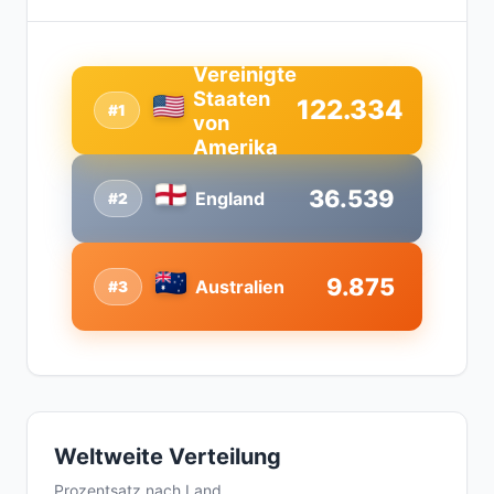
Vereinigte
Staaten
122.334
#1
von
Amerika
36.539
England
#2
9.875
Australien
#3
Weltweite Verteilung
Prozentsatz nach Land