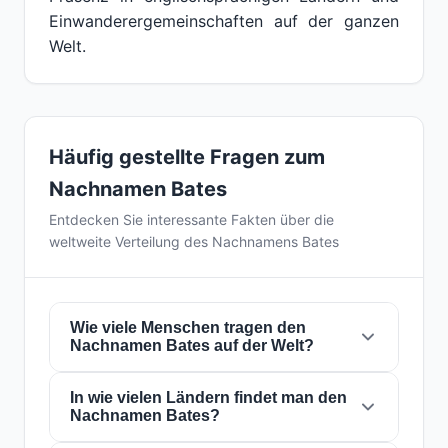
Einwanderergemeinschaften auf der ganzen
Welt.
Häufig gestellte Fragen zum
Nachnamen Bates
Entdecken Sie interessante Fakten über die
weltweite Verteilung des Nachnamens Bates
Wie viele Menschen tragen den
Nachnamen Bates auf der Welt?
In wie vielen Ländern findet man den
Derzeit gibt es weltweit etwa
188.186
Nachnamen Bates?
Personen
mit dem Nachnamen
Bates
. Das
bedeutet, dass etwa 1 von
42,511 Personen