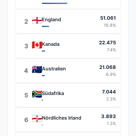
51.061
England
2
16.8%
22.475
Kanada
3
7.4%
21.068
Australien
4
6.9%
7.044
Südafrika
5
2.3%
3.893
Nördliches Irland
6
1.3%