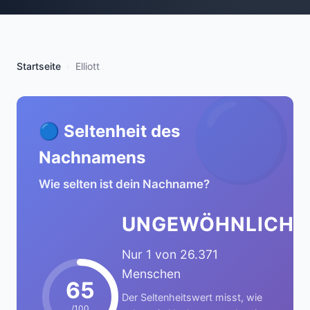
Startseite
Elliott
🔵
🔵 Seltenheit des
Nachnamens
Wie selten ist dein Nachname?
UNGEWÖHNLICH
Nur 1 von 26.371
Menschen
65
Der Seltenheitswert misst, wie
/100