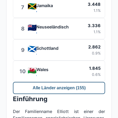
3.448
Jamaika
7
1.1%
3.336
Neuseeländisch
8
1.1%
2.862
Schottland
9
0.9%
1.845
Wales
10
0.6%
Alle Länder anzeigen (155)
Einführung
Der Familienname Elliott ist einer der