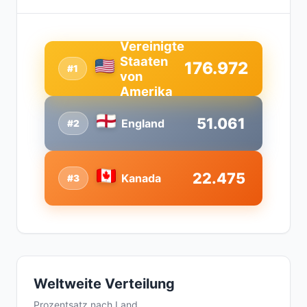
Vereinigte
Staaten
176.972
#1
von
Amerika
51.061
England
#2
22.475
Kanada
#3
Weltweite Verteilung
Prozentsatz nach Land