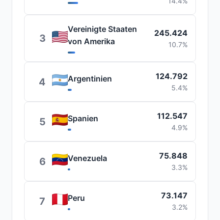
14.4%
Vereinigte Staaten
245.424
3
von Amerika
10.7%
124.792
Argentinien
4
5.4%
112.547
Spanien
5
4.9%
75.848
Venezuela
6
3.3%
73.147
Peru
7
3.2%