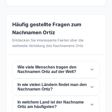
Häufig gestellte Fragen zum
Nachnamen Ortiz
Entdecken Sie interessante Fakten über die
weltweite Verteilung des Nachnamens Ortiz
Wie viele Menschen tragen den
Nachnamen Ortiz auf der Welt?
In wie vielen Ländern findet man den
Derzeit gibt es weltweit etwa
2.302.452
Nachnamen Ortiz?
Personen
mit dem Nachnamen
Ortiz
. Das
bedeutet, dass etwa 1 von
3,475 Personen
auf der Welt diesen Nachnamen trägt. Er ist in
In welchem Land ist der Nachname
Der Nachname
Ortiz
ist in
153 Ländern
auf
Ortiz am häufigsten?
153 Ländern
präsent, was seine globale
der ganzen Welt präsent. Dies klassifiziert ihn