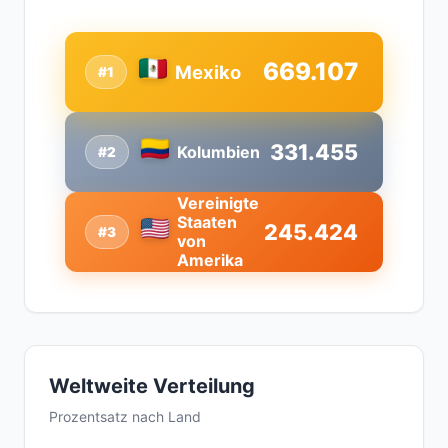
669.107
Mexiko
#1
331.455
Kolumbien
#2
Vereinigte
Staaten
245.424
#3
von
Amerika
Weltweite Verteilung
Prozentsatz nach Land