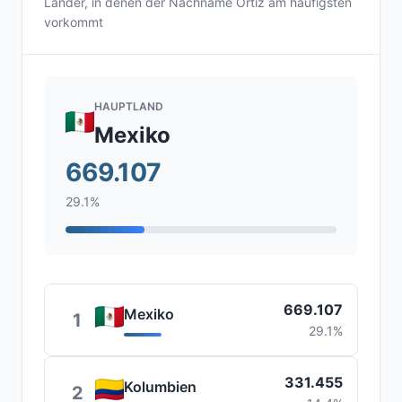
Länder, in denen der Nachname Ortiz am häufigsten
vorkommt
HAUPTLAND
Mexiko
669.107
29.1%
669.107
Mexiko
1
29.1%
331.455
Kolumbien
2