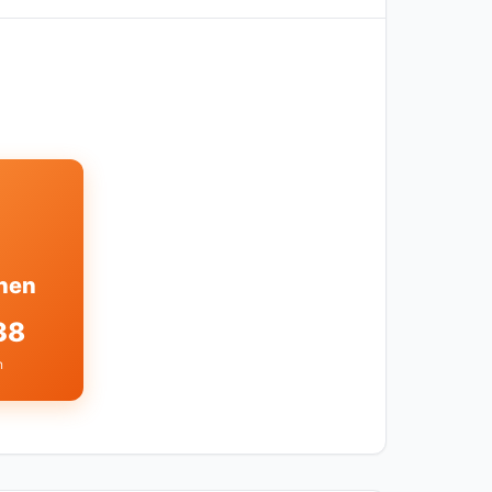
inen
38
n