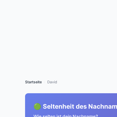
Startseite
David
🟢 Seltenheit des Nachna
Wie selten ist dein Nachname?