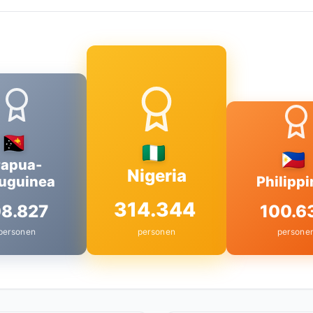
apua-
Nigeria
uguinea
Philipp
314.344
08.827
100.6
personen
personen
persone