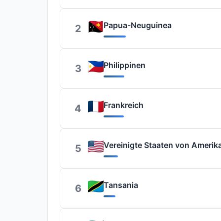
Papua-Neuguinea
2
Philippinen
3
Frankreich
4
Vereinigte Staaten von Amerik
5
Tansania
6